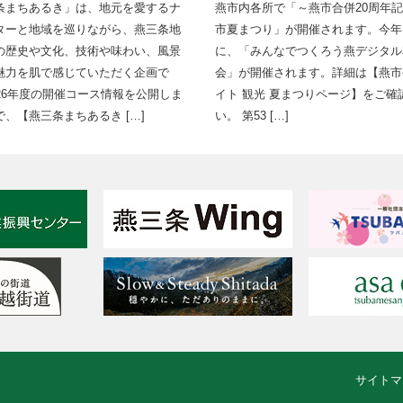
条まちあるき」は、地元を愛するナ
燕市内各所で「～燕市合併20周年記
ターと地域を巡りながら、燕三条地
市夏まつり」が開催されます。今年
の歴史や文化、技術や味わい、風景
に、「みんなでつくろう燕デジタル
魅力を肌で感じていただく企画で
会」が開催されます。詳細は【燕市
026年度の開催コース情報を公開しま
イト 観光 夏まつりページ】をご確
、【燕三条まちあるき […]
い。 第53 […]
サイトマ