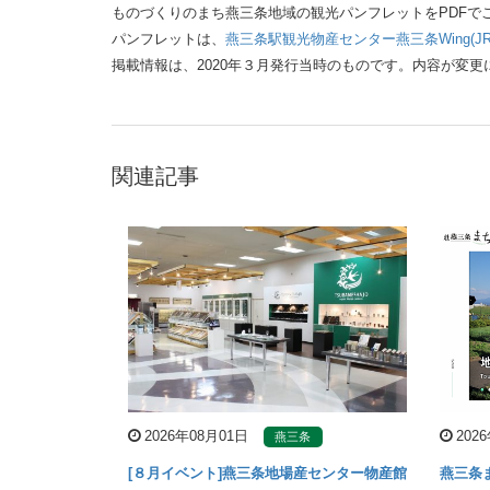
ものづくりのまち燕三条地域の観光パンフレットをPDFで
パンフレットは、
燕三条駅観光物産センター燕三条Wing(J
掲載情報は、2020年３月発行当時のものです。内容が変
関連記事
2026年08月01日
202
燕三条
[８月イベント]燕三条地場産センター物産館
燕三条ま