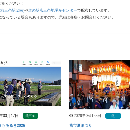
ご覧ください！
R燕三条駅２階)
や
道の駅燕三条地場産センター
で配布しています。
更になっている場合もありますので、詳細は各所へお問合せください。
6年03月17日
2026年05月25日
燕三条
燕
ちあるき2026
燕市夏まつり