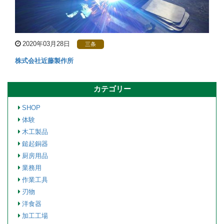
2020年03月28日
三条
株式会社近藤製作所
カテゴリー
SHOP
体験
木工製品
鎚起銅器
厨房用品
業務用
作業工具
刃物
洋食器
加工工場