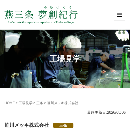
工場見学
HOME
>
工場見学
>
三条
>
笹川メッキ株式会社
最終更新日:2026/08/06
笹川メッキ株式会社
三条